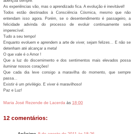
abençoa sempre.
As experiências vão, mas o aprendizado fica. A evolução é inevitável!
Todos estão destinados à Consciência Cósmica, mesmo que não
entendam isso agora. Porém, se o desentendimento é passageiro, a
felicidade advinda do processo de evoluir continuamente será
imperecível.
Tudo a seu tempo!
Enquanto evoluem e aprendem a arte de viver, sejam felizes... E não se
detenham até alcançar a meta!
O que vale é o Amor !
Que a luz do discernimento e dos sentimentos mais elevados possa
iluminar nossos corações!
Que cada dia leve consigo a maravilha do momento, que sempre
passa...
Existir é um privilégio. E viver é maravilhoso!
Paz e Luz!
Maria José Rezende de Lacerda
às
18:00
12 comentários:
Anônimo
9 de agosto de 2011 às 18:26