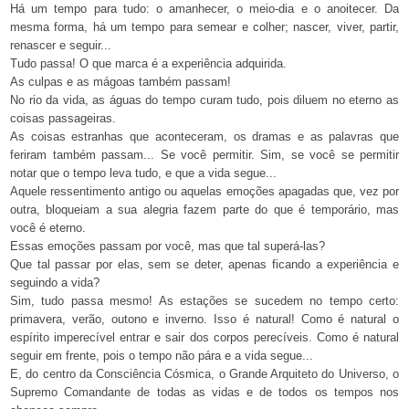
Há um tempo para tudo: o amanhecer, o meio-dia e o anoitecer. Da
mesma forma, há um tempo para semear e colher; nascer, viver, partir,
renascer e seguir...
Tudo passa! O que marca é a experiência adquirida.
As culpas e as mágoas também passam!
No rio da vida, as águas do tempo curam tudo, pois diluem no eterno as
coisas passageiras.
As coisas estranhas que aconteceram, os dramas e as palavras que
feriram também passam... Se você permitir. Sim, se você se permitir
notar que o tempo leva tudo, e que a vida segue...
Aquele ressentimento antigo ou aquelas emoções apagadas que, vez por
outra, bloqueiam a sua alegria fazem parte do que é temporário, mas
você é eterno.
Essas emoções passam por você, mas que tal superá-las?
Que tal passar por elas, sem se deter, apenas ficando a experiência e
seguindo a vida?
Sim, tudo passa mesmo! As estações se sucedem no tempo certo:
primavera, verão, outono e inverno. Isso é natural! Como é natural o
espírito imperecível entrar e sair dos corpos perecíveis. Como é natural
seguir em frente, pois o tempo não pára e a vida segue...
E, do centro da Consciência Cósmica, o Grande Arquiteto do Universo, o
Supremo Comandante de todas as vidas e de todos os tempos nos