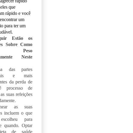
agrecer rápido
eles que
m rápido e você
 encontrar um
rio para ter um
udável.
uir Estão os
hes Sobre Como
der Peso
amente Neste
a das partes
ipais e mais
ntes da perda de
é processo de
 as suas refeições
damente.
near as suas
es incluem o que
escolheu para
e quando. Optar
ieta de saúde