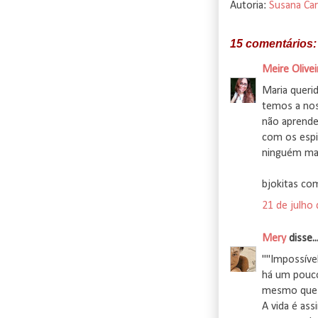
Autoria:
Susana Car
15 comentários:
Meire Olivei
Maria queri
temos a noss
não aprende
com os espi
ninguém mai
bjokitas com
21 de julho
Mery
disse..
""Impossível 
há um pouco
mesmo que se
A vida é ass