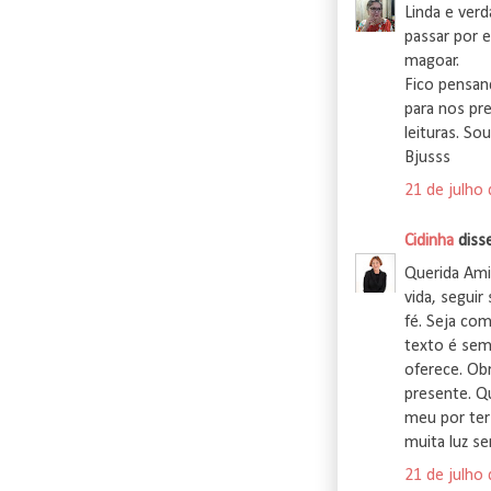
Linda e ver
passar por e
magoar.
Fico pensand
para nos pr
leituras. So
Bjusss
21 de julho
Cidinha
disse
Querida Ami
vida, segui
fé. Seja co
texto é sem
oferece. Ob
presente. Qu
meu por ter
muita luz s
21 de julho