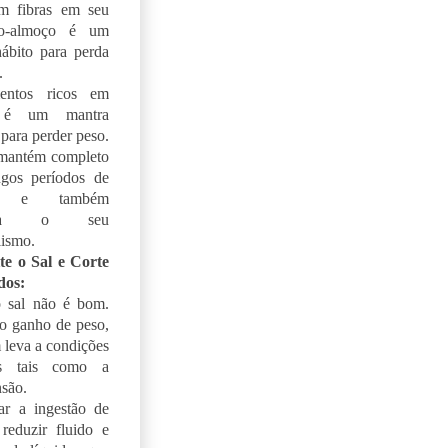
em fibras em seu
no-almoço é um
ábito para perda
.
entos ricos em
s é um mantra
para perder peso.
 mantém completo
ngos períodos de
o e também
ora o seu
ismo.
te o Sal e Corte
dos:
o sal não é bom.
o ganho de peso,
leva a condições
as tais como a
nsão.
ar a ingestão de
 reduzir fluido e