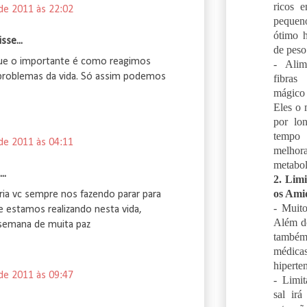
ricos 
 de 2011 às 22:02
peque
ótimo h
sse...
de peso
ue o importante é como reagimos
- Alim
problemas da vida. Só assim podemos
fibra
mágico 
Eles o
por lo
temp
 de 2011 às 04:11
melh
metabol
..
2. Limi
os Ami
ia vc sempre nos fazendo parar para
- Muit
e estamos realizando nesta vida,
Além d
 semana de muita paz
também 
médic
hiperte
 de 2011 às 09:47
- Limit
sal irá