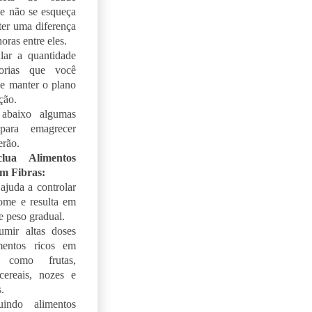
e não se esqueça
er uma diferença
oras entre eles.
lar a quantidade
orias que você
 e manter o plano
ção.
abaixo algumas
para emagrecer
erão.
clua Alimentos
em Fibras:
 ajuda a controlar
ome e resulta em
e peso gradual.
umir altas doses
mentos ricos em
, como frutas,
cereais, nozes e
.
uindo alimentos