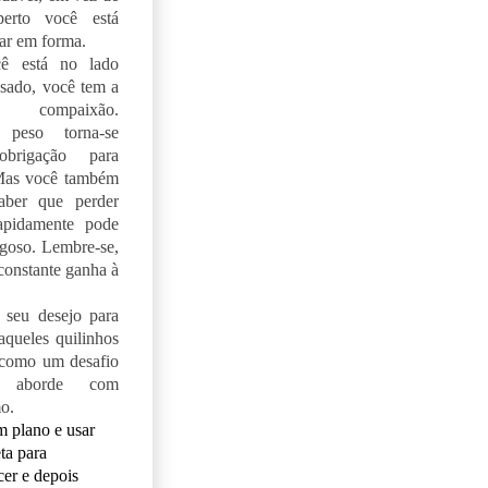
erto você está
tar em forma.
ê está no lado
sado, você tem a
a compaixão.
 peso torna-se
brigação para
Mas você também
aber que perder
apidamente pode
igoso. Lembre-se,
 constante ganha à
 seu desejo para
aqueles quilinhos
 como um desafio
aborde com
o.
 plano e usar
ta para
er e depois