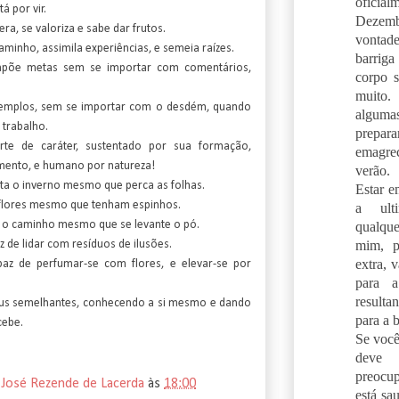
oficia
á por vir.
Dezem
a, se valoriza e sabe dar frutos.
vonta
minho, assimila experiências, e semeia raízes.
barrig
mpõe metas sem se importar com comentários,
corpo 
muito
emplos, sem se importar com o desdém, quando
algum
trabalho.
prep
rte de caráter, sustentado por sua formação,
emagrec
mento, e humano por natureza!
verão.
ta o inverno mesmo que perca as folhas.
Estar e
flores mesmo que tenham espinhos.
a ul
qualqu
 o caminho mesmo que se levante o pó.
mim, p
 de lidar com resíduos de ilusões.
extra, 
az de perfumar-se com flores, e elevar-se por
para a
result
eus semelhantes, conhecendo a si mesmo e dando
para a 
cebe.
Se você
deve
preocu
 José Rezende de Lacerda
às
18:00
está sa