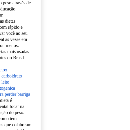
o peso através de
educação
r.
as dietas
cem rápido e
var você ao seu
eal as vezes em
 ou menos.
etas mais usadas
ntes do Brasil
etox
o carboidrato
 leite
etogenica
ra perder barriga
dieta é
ntal focar na
ção do peso.
como tem
os que colaboram