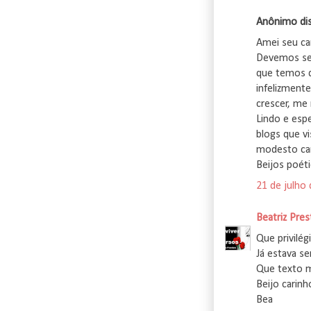
Anônimo diss
Amei seu ca
Devemos ser
que temos q
infelizment
crescer, me 
Lindo e espe
blogs que vi
modesto ca
Beijos poét
21 de julho
Beatriz Pres
Que privilég
Já estava se
Que texto 
Beijo carin
Bea