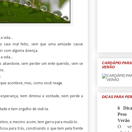
a vida...
o saia mal feito, sem que uma amizade cause
er com alguma doença.
a vida...
CARDÁPIO PAR
 abandone, sem perder um ente querido, sem se
VERÃO
io.
.
 que acontece, mas, como você reage.
esperança, nem diminui a vontade, nem perde a
DICAS PARA PE
6 Dic
dade e tem orgulho de vivê-la.
Peso 
Verão
stino, e mesmo assim, tem garra para mudá-lo.
O ver
icou para trás, construindo o que tem pela frente