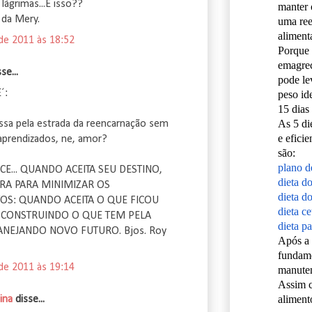
lágrimas...É isso??
manter 
da Mery.
uma re
alimenta
 de 2011 às 18:52
Porque 
emagre
e...
pode le
´:
peso id
15 dias
As 5 di
sa pela estrada da reencarnação sem
e eficie
aprendizados, ne, amor?
são:
plano d
CE... QUANDO ACEITA SEU DESTINO,
dieta d
RA PARA MINIMIZAR OS
dieta do
OS: QUANDO ACEITA O QUE FICOU
dieta c
E CONSTRUINDO O QUE TEM PELA
dieta pa
ANEJANDO NOVO FUTURO. Bjos. Roy
Após a 
fundame
 de 2011 às 19:14
manuten
Assim 
aliment
ina
disse...