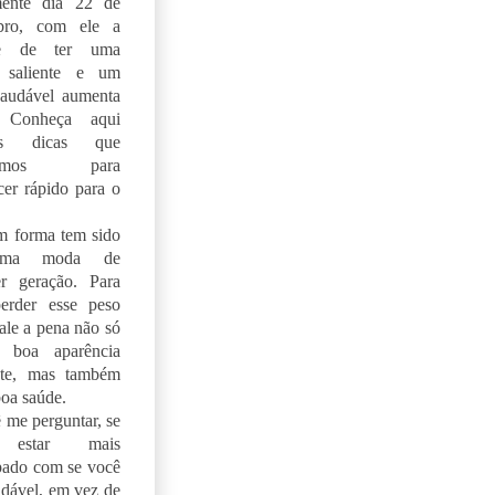
lmente dia 22 de
bro, com ele a
de de ter uma
a saliente e um
saudável aumenta
. Conheça aqui
as dicas que
aramos para
er rápido para o
m forma tem sido
tima moda de
er geração. Para
erder esse peso
vale a pena não só
 boa aparência
ante, mas também
boa saúde.
 me perguntar, se
 estar mais
pado com se você
udável, em vez de