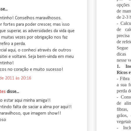
opções 
e...
de mant
de 2-3 h
ntinho! Conselhos maravilhosos.
- Calcu
 fortes para poder crescer, mas isso
de cal
ue superar, as adversidades da vida que
precisa
e muitas vezes por obrigação nos faz
de refei
refiro a perda.
Segue 
cial aqui, o conheci através de outros
dicas 
sitei e voltarei. Seja bem-vinda em meu
nesse v
ntinho!
1. In
icos no coração e muito sucesso!
Ricos 
- Fibra
 de 2011 às 20:16
a sua f
perda d
tes
disse...
- Cons
io estar aqui minha amiga!!
de ali
ntindo falta de saciar a alma por aqui!!
fibras
maravilhoso, que imagem show!!
grãos, 
hoso
vegetais
- Incl