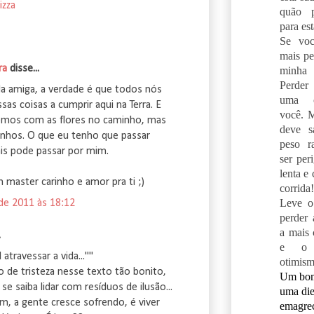
izza
quão p
para es
Se voc
mais pe
ra
disse...
minh
Perder
da amiga, a verdade é que todos nós
uma o
as coisas a cumprir aqui na Terra. E
você. 
mos com as flores no caminho, mas
deve s
nhos. O que eu tenho que passar
peso r
s pode passar por mim.
ser per
lenta e
 master carinho e amor pra ti ;)
corrida!
Leve o
 de 2011 às 18:12
perder 
a mais
.
e o 
atravessar a vida...""
otimism
 de tristeza nesse texto tão bonito,
Um bom
 saiba lidar com resíduos de ilusão...
uma die
im, a gente cresce sofrendo, é viver
emagrec