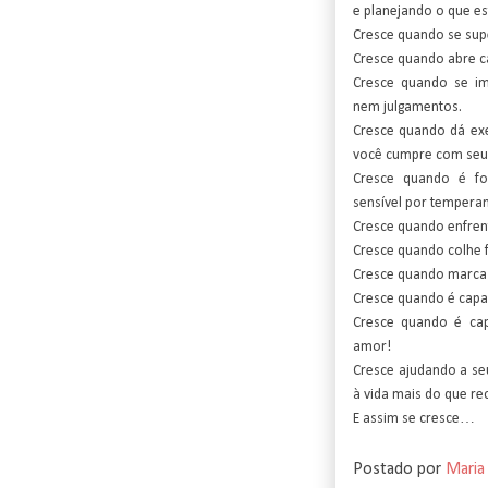
e planejando o que est
Cresce quando se super
Cresce quando abre ca
Cresce quando se i
nem julgamentos.
Cresce quando dá ex
você cumpre com seu 
Cresce quando é fo
sensível por tempera
Cresce quando enfren
Cresce quando colhe 
Cresce quando marca
Cresce quando é capaz
Cresce quando é cap
amor!
Cresce ajudando a s
à vida mais do que re
E assim se cresce…
Postado por
Maria