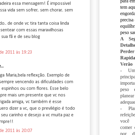
para em
dadeira essa mensagem! É impossivel
tem aqu
ssa vida sem sofrer.. sem chorar.. sem
engorda
precisa
o.. de onde vc tira tanta coisa linda
equilíb
esentear com essas maravilhosas
peso sa
u sua fã e de seu blog
A Seg
Detal
Per
 de 2011 às 19:23
Rapid
Verão
...
- Um
ga Maria,bela reflexção. Exemplo de
princ
r sempre vencendo as dificuldades com
importa
m espinhos ou com flores. Esse belo
peso 
pre mais um presente que vc nos
planear
adequa
rigada amiga, vc também é esse
- Pla
ero dizer a vc, que o previlégio é todo
refeiçõ
 seu carinho e desejo a vc muita paz e
você 
empre!!
comer 
 de 2011 às 20:07
por d