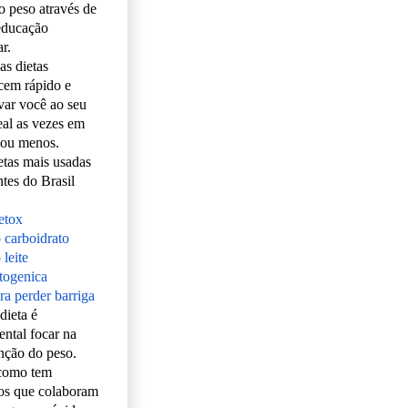
o peso através de
educação
r.
as dietas
cem rápido e
var você ao seu
eal as vezes em
 ou menos.
etas mais usadas
ntes do Brasil
etox
o carboidrato
 leite
etogenica
ra perder barriga
dieta é
ntal focar na
ção do peso.
como tem
os que colaboram