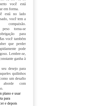
erto você está
tar em forma.
ê está no lado
sado, você tem a
a compaixão.
 peso torna-se
brigação para
Mas você também
aber que perder
apidamente pode
igoso. Lembre-se,
 constante ganha à
 seu desejo para
aqueles quilinhos
 como um desafio
aborde com
o.
 plano e usar
ta para
er e depois