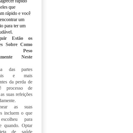
agrecer rápido
eles que
m rápido e você
 encontrar um
rio para ter um
udável.
uir Estão os
hes Sobre Como
der Peso
amente Neste
a das partes
ipais e mais
ntes da perda de
é processo de
 as suas refeições
damente.
near as suas
es incluem o que
escolheu para
e quando. Optar
ieta de saúde