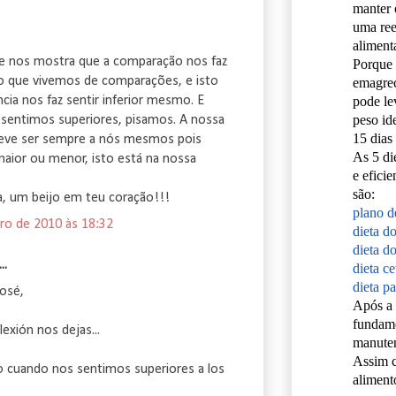
manter 
uma re
alimenta
 nos mostra que a comparação nos faz
Porque 
do que vivemos de comparações, e isto
emagre
pode le
cia nos faz sentir inferior mesmo. E
peso id
sentimos superiores, pisamos. A nossa
15 dias
deve ser sempre a nós mesmos pois
As 5 di
aior ou menor, isto está na nossa
e eficie
são:
, um beijo em teu coração!!!
plano d
ro de 2010 às 18:32
dieta d
dieta do
..
dieta c
dieta pa
José,
Após a 
fundame
lexión nos dejas...
manuten
Assim 
 cuando nos sentimos superiores a los
aliment