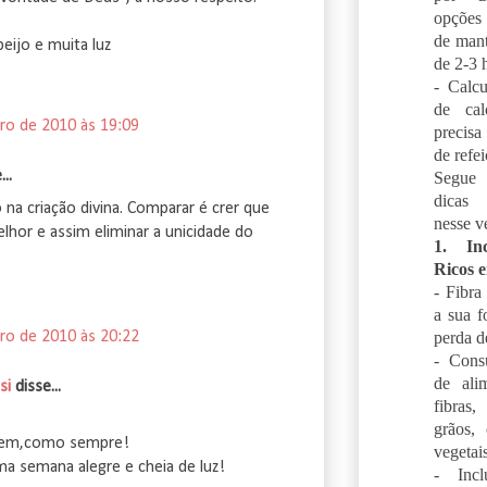
opções 
de mant
eijo e muita luz
de 2-3 h
- Calcu
de cal
ro de 2010 às 19:09
precisa
de refei
..
Segue 
dicas 
 na criação divina. Comparar é crer que
nesse v
lhor e assim eliminar a unicidade do
1. In
Ricos 
- Fibra
a sua f
perda d
ro de 2010 às 20:22
- Cons
de ali
si
disse...
fibras
grãos, 
gem,como sempre!
vegetais
ma semana alegre e cheia de luz!
- Incl