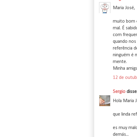
Maria José,
muito bom e
mal. É sabi
com frequen
quando nos 
referência 
ninguém é m
mente.
Minha amiga
12 de outub
Sergio
disse.
Hola Maria 
que linda ref
es muy malo
demás...