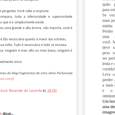
quão p
para es
e perguntar. Você sabe a resposta.
Se voc
mpara, toda a inferioridade e superioridade
mais pe
o que é e simplesmente existe.
minh
u uma grande e alta árvore, não importa, você é
Perder
uma o
 é tão necessária quanto à maior das estrelas.
você. 
ua volta. Tudo é necessário e tudo se encaixa.
deve s
ca: ninguém é mais alto ou mais baixo, ninguém é
peso r
ser per
velmente único.
lenta e
corrida!
Gomes do blog Fragmentos de Uma Alma Perfumada
Leve o
spot.com/
)
perder 
a mais
e o 
 José Rezende de Lacerda
às
18:00
otimism
Um bom
uma die
emagrec
n
disse...