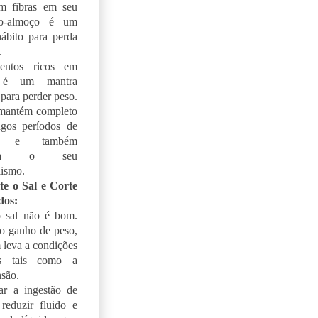
em fibras em seu
no-almoço é um
ábito para perda
.
entos ricos em
s é um mantra
para perder peso.
 mantém completo
ngos períodos de
o e também
ora o seu
ismo.
te o Sal e Corte
dos:
o sal não é bom.
o ganho de peso,
leva a condições
as tais como a
nsão.
ar a ingestão de
 reduzir fluido e