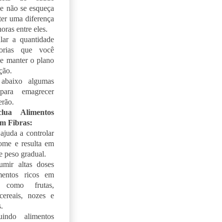
e não se esqueça
er uma diferença
oras entre eles.
lar a quantidade
orias que você
 e manter o plano
ção.
abaixo algumas
para emagrecer
erão.
clua Alimentos
em Fibras:
 ajuda a controlar
ome e resulta em
e peso gradual.
umir altas doses
mentos ricos em
, como frutas,
cereais, nozes e
.
uindo alimentos