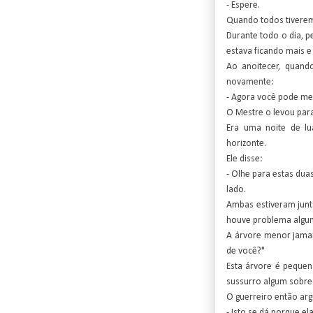
- Espere.
Quando todos tiverem
Durante todo o dia, p
estava ficando mais e
Ao anoitecer, quand
novamente:
- Agora você pode me 
O Mestre o levou para
Era uma noite de lu
horizonte.
Ele disse:
- Olhe para estas dua
lado.
Ambas estiveram junt
houve problema algu
A árvore menor jamais
de você?"
Esta árvore é pequena
sussurro algum sobre 
O guerreiro então ar
- Isto se dá porque e