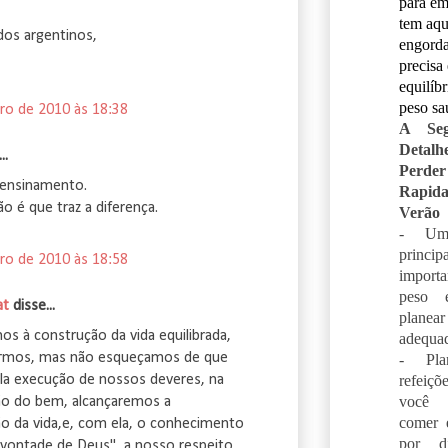
para em
tem aqu
dos argentinos,
engorda
precisa
equilíb
peso sa
ro de 2010 às 18:38
A Seg
Detal
..
Per
ensinamento.
Rapid
 é que traz a diferença.
Verão
- Um
princ
ro de 2010 às 18:58
importa
peso 
at
disse...
planear
os à construção da vida equilibrada,
adequa
ermos, mas não esqueçamos de que
- Pla
refeiçõ
a execução de nossos deveres, na
você 
ão do bem, alcançaremos a
comer 
 da vida,e, com ela, o conhecimento
por d
 vontade de Deus", a nosso respeito.