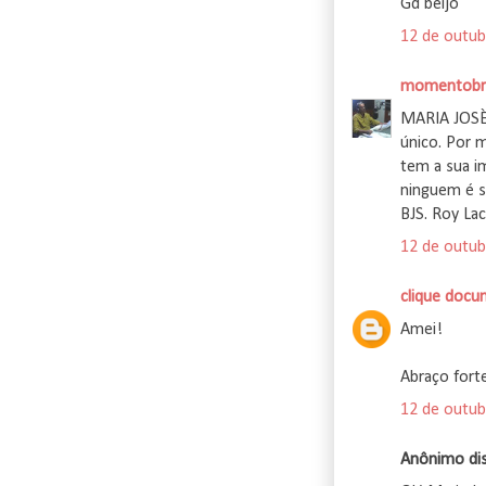
Gd beijo
12 de outub
momentobr
MARIA JOSÈ
único. Por m
tem a sua i
ninguem é s
BJS. Roy Lac
12 de outub
clique docu
Amei!
Abraço fort
12 de outub
Anônimo diss