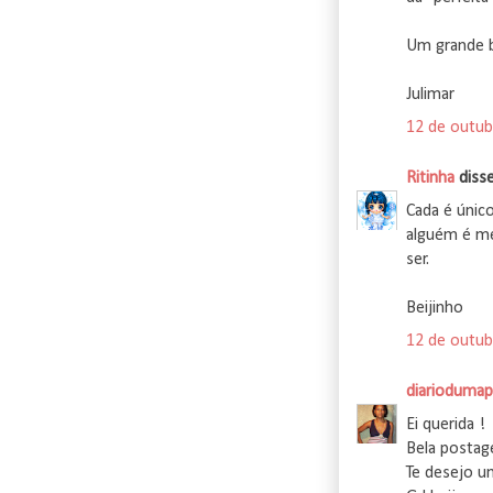
Um grande b
Julimar
12 de outub
Ritinha
disse.
Cada é único
alguém é me
ser.
Beijinho
12 de outub
diariodumap
Ei querida !
Bela posta
Te desejo u