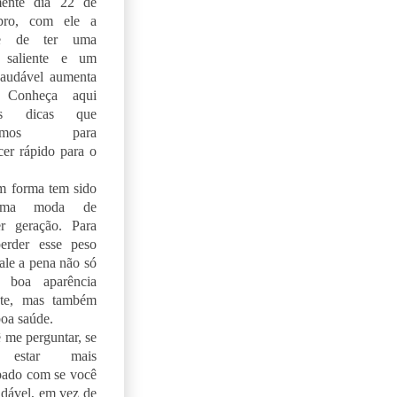
lmente dia 22 de
bro, com ele a
de de ter uma
a saliente e um
saudável aumenta
. Conheça aqui
as dicas que
aramos para
er rápido para o
m forma tem sido
tima moda de
er geração. Para
erder esse peso
vale a pena não só
 boa aparência
ante, mas também
boa saúde.
 me perguntar, se
 estar mais
pado com se você
udável, em vez de