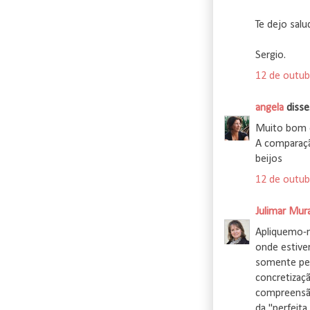
Te dejo salu
Sergio.
12 de outub
angela
disse.
Muito bom 
A comparação
beijos
12 de outub
Julimar Mur
Apliquemo-n
onde estiv
somente pel
concretizaç
compreensão
da "perfeita