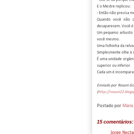
E o Mestre replicou:
- Então não precisa m
Quando você não co
desaparecem. Você é 
Um pequeno arbusto o
você mesmo.
Uma folhinha da relva
Simplesmente olhe à s
É uma unidade orgâni
superior ou inferior.
Cada um é incompara
Enviado por Rosani 
(
http://rosani22.blog
Postado por
Maria
15 comentários:
Jorge Necta