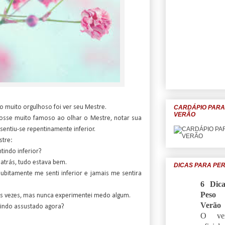
CARDÁPIO PAR
ro muito orgulhoso foi ver seu Mestre.
VERÃO
osse muito famoso ao olhar o Mestre, notar sua
sentiu-se repentinamente inferior.
stre:
tindo inferior?
trás, tudo estava bem.
DICAS PARA PE
ubitamente me senti inferior e jamais me sentira
6 Dic
Peso 
as vezes, mas nunca experimentei medo algum.
Verão
indo assustado agora?
O ver