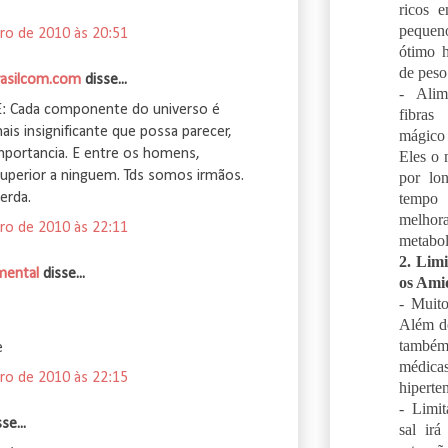
ricos 
peque
ro de 2010 às 20:51
ótimo h
de peso
asilcom.com
disse...
- Alim
: Cada componente do universo é
fibra
ais insignificante que possa parecer,
mágico 
mportancia. E entre os homens,
Eles o
uperior a ninguem. Tds somos irmãos.
por lo
temp
erda.
melh
ro de 2010 às 22:11
metabol
2. Limi
mental
disse...
os Ami
- Muit
Além d
também 
e
médic
ro de 2010 às 22:15
hiperte
- Limit
e...
sal irá