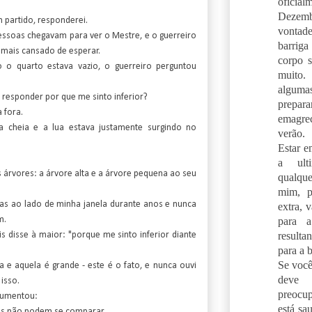
oficia
Dezem
 partido, responderei.
vonta
essoas chegavam para ver o Mestre, e o guerreiro
barrig
 mais cansado de esperar.
corpo 
o o quarto estava vazio, o guerreiro perguntou
muito
algum
responder por que me sinto inferior?
prep
 fora.
emagrec
a cheia e a lua estava justamente surgindo no
verão.
Estar e
a ul
s árvores: a árvore alta e a árvore pequena ao seu
qualqu
mim, p
as ao lado de minha janela durante anos e nunca
extra, 
para a
m.
result
 disse à maior: "porque me sinto inferior diante
para a 
Se você
 e aquela é grande - este é o fato, e nunca ouvi
deve
isso.
preocu
gumentou:
está sa
las não podem se comparar.