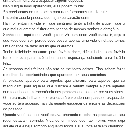
uma vida inteira para esquecer alguém especial.
Não busque boas aparências, elas podem mudar.
Só precisamos de um sorriso para transformarmos um dia ruim.
Encontre aquela pessoa que faça seu coração sorrir.
Há momentos na vida em que sentimos tanto a falta de alguém que o
que mais queremos é tirar esta pessoa de nossos sonhos e abraçá-la.
Sonhe com aquilo que você quiser, vá para onde você queira ir, seja o
que você quer ser, porque você possui apenas uma vida e nela só temos
uma chance de fazer aquilo que queremos.
Tenha felicidade bastante para fazê-la doce, dificuldades para fazê-la
forte, tristeza para fazê-la humana e esperança suficiente para fazê-la
feliz.
As pessoas mais felizes não têm as melhores coisas. Elas sabem fazer
o melhor das oportunidades que aparecem em seus caminhos.
A felicidade aparece para aqueles que choram, para aqueles que se
machucam, para aqueles que buscam e tentam sempre e para aqueles
que reconhecem a importância das pessoas que passam por suas vidas.
O futuro mais brilhante sempre estará baseado num passado esquecido;
você só terá sucesso na vida quando esquecer os erros e as decepções
do passado.
Quando você nasceu, você estava chorando e todas as pessoas ao seu
redor estavam sorrindo. Viva de um modo que, ao morrer, você seja
aquele que esteja sorrindo enquanto todos à sua volta estejam chorando.